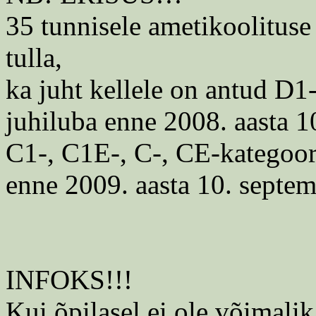
35 tunnisele ametikoolituse
tulla,
ka juht kellele on antud D1
juhiluba enne 2008. aasta 1
C1-, C1E-, C-, CE-kategoor
enne 2009. aasta 10. septem
INFOKS!!!
Kui õpilasel ei ole võimalik