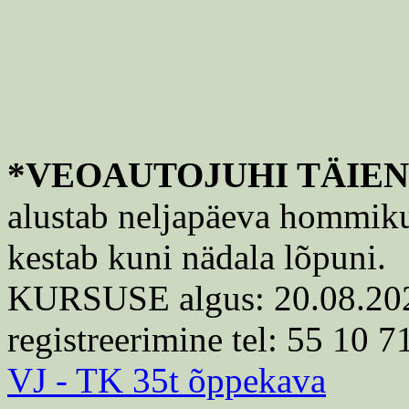
*VEOAUTOJUHI TÄIE
alustab neljapäeva hommikul
kestab kuni nädala lõpuni.
KURSUSE algus: 20.08.2026,
registreerimine tel: 55 10 7
VJ - TK 35t õppekava