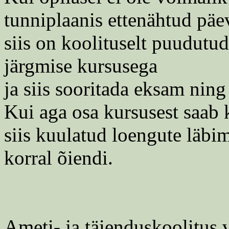
tunniplaanis ettenähtud päe
siis on koolituselt puudutu
järgmise kursusega
ja siis sooritada eksam ning
Kui aga osa kursusest saab k
siis kuulatud loengute läbi
korral õiendi.
Ameti- ja täienduskoolitus 