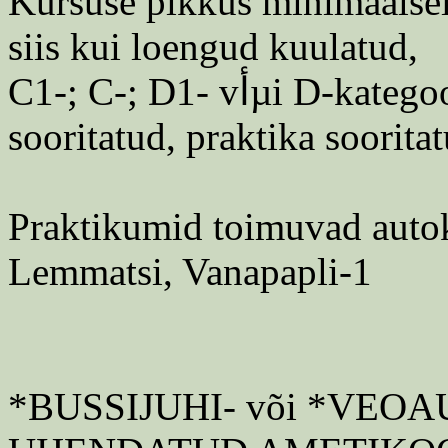
Kursuse pikkus minimaalsel
siis kui loengud kuulatud,
C1-; C-; D1- vأµi D-kategooria riiklik sأµidueksam
sooritatud, praktika soorita
Praktikumid toimuvad autok
Lemmatsi, Vanapapli-1
*BUSSIJUHI- või *VEO