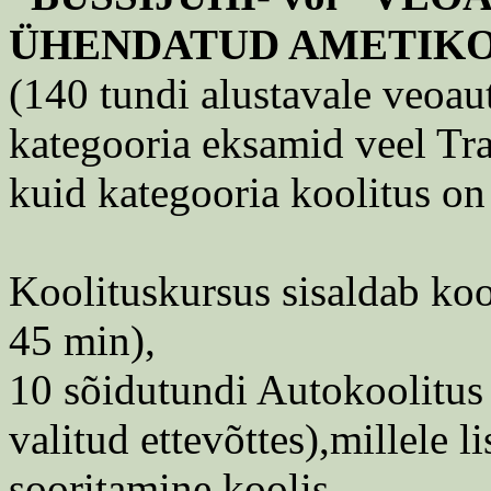
ÜHENDATUD AMETIK
(140 tundi alustavale veoaut
kategooria eksamid veel Tr
kuid kategooria koolitus on 
Koolituskursus sisaldab koo
45 min),
10 sõidutundi Autokoolitus 
valitud ettevõttes),millele 
sooritamine koolis.