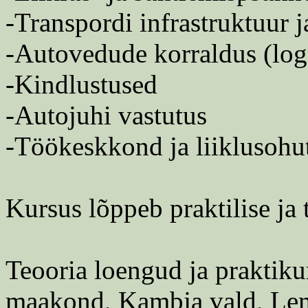
-Transpordi infrastruktuur 
-Autovedude korraldus (logi
-Kindlustused
-Autojuhi vastutus
-Töökeskkond ja liiklusohu
Kursus lõppeb praktilise ja 
Teooria loengud ja praktiku
maakond, Kambja vald, Lemmatsi kأ¼la, Van