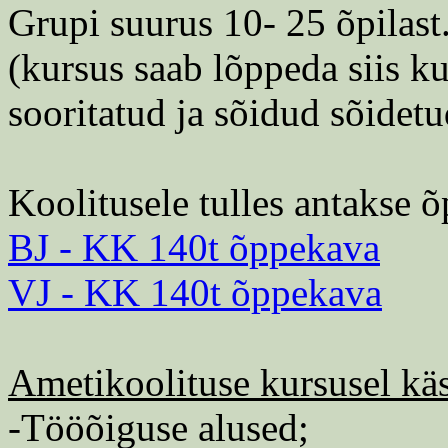
Grupi suurus 10- 25 õpilast
(kursus saab lõppeda siis k
sooritatud ja sõidud sõidetu
Koolitusele tulles antakse õ
BJ - KK 140t õppekava
VJ - KK 140t õppekava
Ametikoolituse kursusel käs
-Tööõiguse alused;