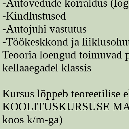
-Autovedude korraldus (logi
-Kindlustused
-Autojuhi vastutus
-Töökeskkond ja liiklusohu
Teooria loengud toimuvad planeeri
kellaaegadel klassis
Kursus lõppeb teoreetilise 
KOOLITUSKURSUSE MAK
koos k/m-ga)