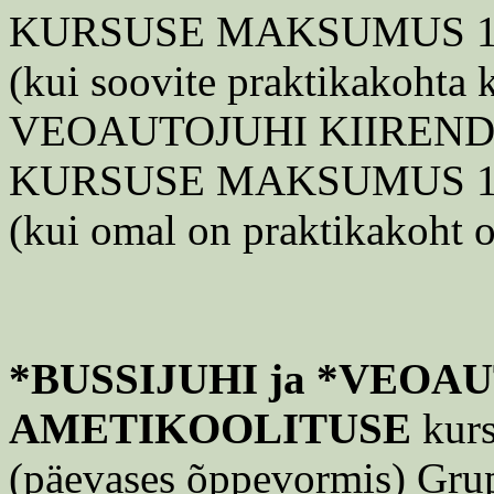
KURSUSE MAKSUMUS 1620.
(kui soovite praktikakohta k
VEOAUTOJUHI KIIREN
KURSUSE MAKSUMUS 1100.
(kui omal on praktikakoht 
*BUSSIJUHI ja *VEOA
AMETIKOOLITUSE
kurs
(päevases õppevormis) Grupi