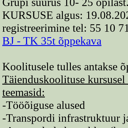
Grupi suurus 10- 25 õpilast
KURSUSE algus: 19.08.2026,
registreerimine tel: 55 10 7
BJ - TK 35t õppekava
Koolitusele tulles antakse õ
Täienduskoolituse kursusel 
teemasid:
-Tööõiguse alused
-Transpordi infrastruktuur 