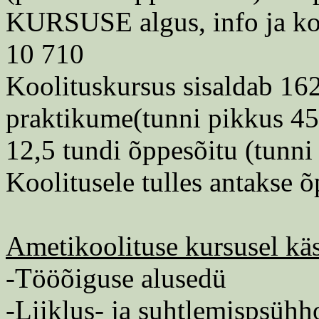
KURSUSE algus, info ja kool
10 710
Koolituskursus sisaldab 162
praktikume(tunni pikkus 45
12,5 tundi õppesõitu (tunni
Koolitusele tulles antakse õ
Ametikoolituse kursusel käs
-Tööõiguse alusedü
-Liiklus- ja suhtlemispsühh