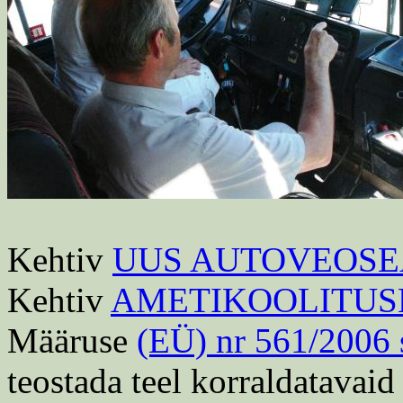
Kehtiv
UUS AUTOVEOS
Kehtiv
AMETIKOOLITUS
Määruse
(EÜ) nr 561/2006 
teostada teel korraldatavaid