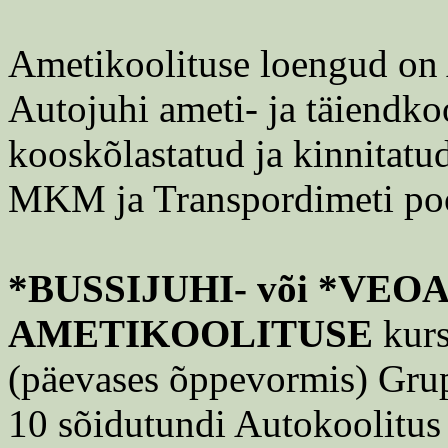
Ametikoolituse loengud o
Autojuhi ameti- ja täiendk
kooskõlastatud ja kinnitatu
MKM ja Transpordimeti poo
*BUSSIJUHI- või *VE
AMETIKOOLITUSE
kurs
(päevases õppevormis) Grupi
10 sõidutundi Autokoolitus 