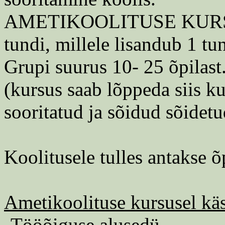
AMETIKOOLITUSE KURS
tundi, millele lisandub 1 t
Grupi suurus 10- 25 õpilast
(kursus saab lõppeda siis k
sooritatud ja sõidud sõidetu
Koolitusele tulles antakse õ
Ametikoolituse kursusel käs
-Tööõiguse alusedü