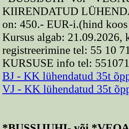
KIIRENDATUD LÜHEN
on: 450.- EUR-i.(hind koos
Kursus algab: 21.09.2026, ke
registreerimine tel: 55 10 7
KURSUSE info tel: 55107
BJ - KK lühendatud 35t õp
VJ - KK lühendatud 35t õp
*BUSSIJUHI- või *VE