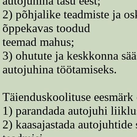
autojuhina tasu eest;
2) põhjalike teadmiste ja o
õppekavas toodud
teemad mahus;
3) ohutute ja keskkonna sä
autojuhina töötamiseks.
Täienduskoolituse eesmärk 
1) parandada autojuhi liikl
2) kaasajastada autojuhtide